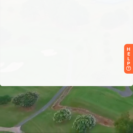
H
E
L
P